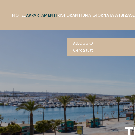
HOTEL
APPARTAMENTI
RISTORANTI
UNA GIORNATA A IBIZA
SE
ALLOGGIO
T