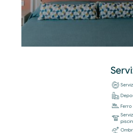
Servi
Serviz
Depos
Ferro
Servi
pisci
Ombre