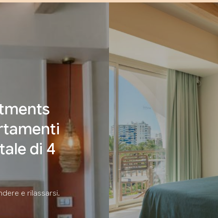
rtments
artamenti
tale di 4
ere e rilassarsi.