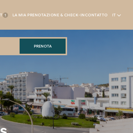
NT
LA MIA PRENOTAZIONE & CHECK-IN
CONTATTO
IT
1
PRENOTA
s
,