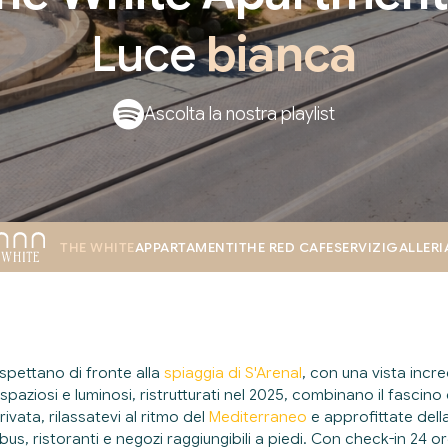
Luce
bianca
Ascolta la nostra playlist
THE WHITE
APPARTAMENTI
THE RED CAFE
SERVIZI
GALLERI
spettano di fronte alla
spiaggia di S'Arenal
, con una vista incred
spaziosi e luminosi, ristrutturati nel 2025, combinano il fascin
ivata, rilassatevi al ritmo del
Mediterraneo
e approfittate dell
us, ristoranti e negozi raggiungibili a piedi. Con check-in 24 o