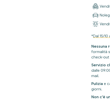
Vendi
Noleg
Vendit
*
Dal 15/10 
Nessuna r
formalità 
check-out
Servizio cl
dalle 09:00
mail.
Pulizia
e c
giorni.
Non c'è u