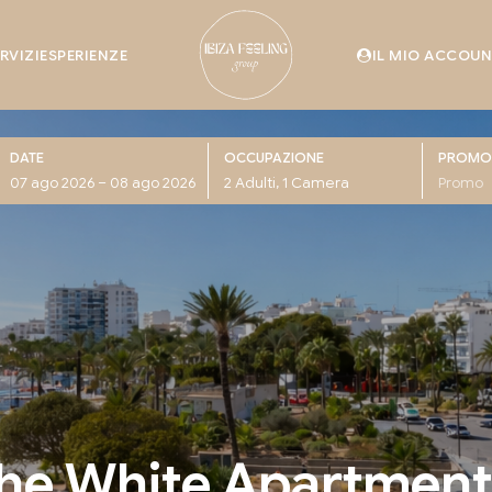
RVIZI
ESPERIENZE
IL MIO ACCOU
DATE
OCCUPAZIONE
PROMO
he White Apartment