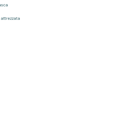
asca
attrezzata