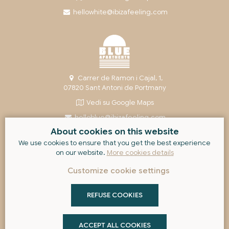
hellowhite@ibizafeeling.com
Carrer de Ramon i Cajal, 1,
07820 Sant Antoni de Portmany
Vedi su Google Maps
helloblue@ibizafeeling.com
About cookies on this website
We use cookies to ensure that you get the best experience
on our website.
More cookies details
©
2026
Ibiza Feeling Group
Customize cookie settings
REFUSE COOKIES
Note Legali
·
Informativa sulla Privacy
·
Informativa sui Cookie
·
Condizioni di prenotazione
ACCEPT ALL COOKIES
Pannello dei Cookie
- Con
da
GuestPro