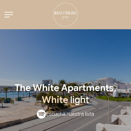
The White Apartments
,
White
light
Escucha nuestra lista