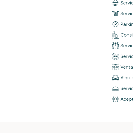
Servi
Servic
Parki
Consi
Servi
Servi
Venta
Alquil
Servi
Acep