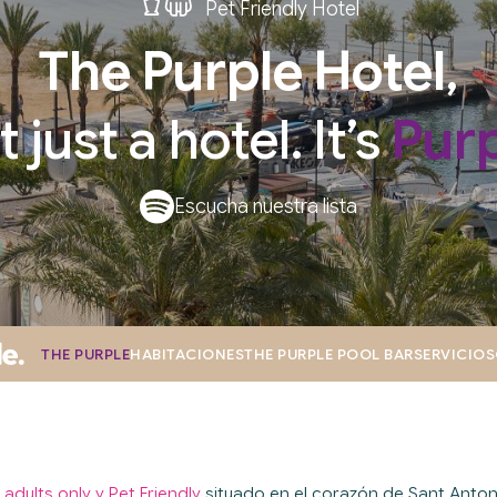
Pet Friendly Hotel
The Purple Hotel
,
 just a hotel. It’s
Purp
Escucha nuestra lista
THE PURPLE
HABITACIONES
THE PURPLE POOL BAR
SERVICIOS
s
adults only y Pet Friendly
situado en el corazón de Sant Anto