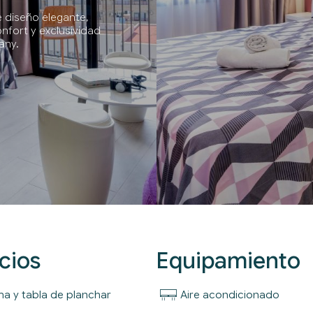
e diseño elegante,
nfort y exclusividad
any.
cios
Equipamiento
ha y tabla de planchar
Aire acondicionado