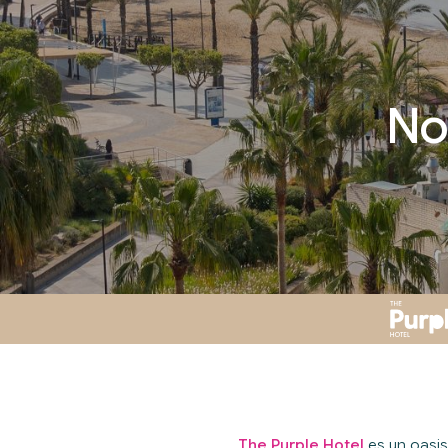
Not
The Purple Hotel
es un oasi