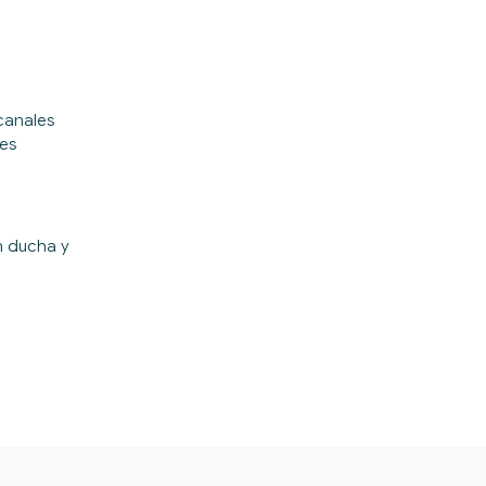
 canales
les
 ducha y