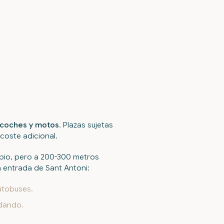
 coches y motos
. Plazas sujetas
 coste adicional.
pio, pero a 200-300 metros
a entrada de Sant Antoni:
utobuses.
ndando.