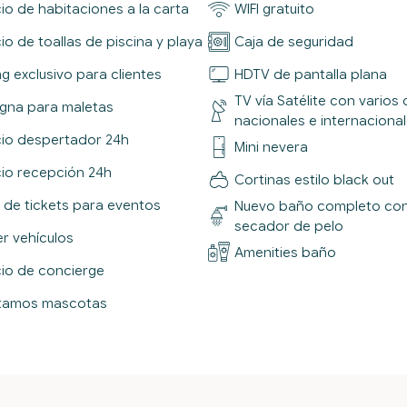
cio de habitaciones a la carta
WIFI gratuito
io de toallas de piscina y playa
Caja de seguridad
ng exclusivo para clientes
HDTV de pantalla plana
TV vía Satélite con varios
gna para maletas
nacionales e internaciona
cio despertador 24h
Mini nevera
cio recepción 24h
Cortinas estilo black out
 de tickets para eventos
Nuevo baño completo con
secador de pelo
er vehículos
Amenities baño
cio de concierge
tamos mascotas