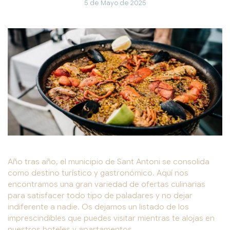
5 de Mayo de 2025
Año tras año, el municipio de Sant Antoni se consolida
como destino turístico y gastronómico. Aquí nos
encontramos una gran variedad de ofertas culinarias
para satisfacer todo tipo de paladares y no dejar
indiferente a nadie. Os dejamos un listado de los
imprescindibles que puedes visitar mientras te alojas en
nuestros hoteles y apartamentos.