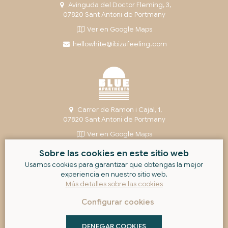
Avinguda del Doctor Fleming, 3,
07820 Sant Antoni de Portmany
Ver en Google Maps
hellowhite@ibizafeeling.com
Carrer de Ramon i Cajal, 1,
07820 Sant Antoni de Portmany
Ver en Google Maps
helloblue@ibizafeeling.com
Sobre las cookies en este sitio web
Usamos cookies para garantizar que obtengas la mejor
experiencia en nuestro sitio web.
Más detalles sobre las cookies
©
2026
Ibiza Feeling Group
Configurar cookies
DENEGAR COOKIES